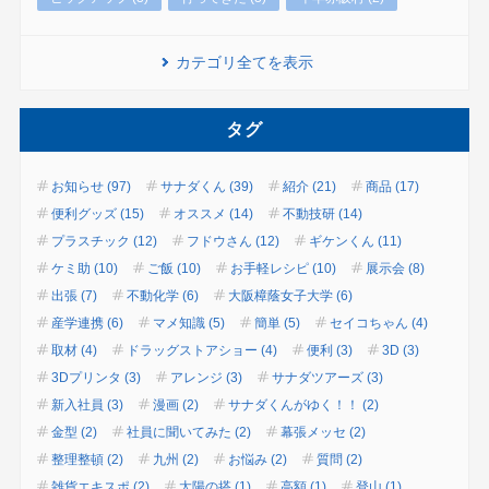
カテゴリ全てを表示
タグ
お知らせ (97)
サナダくん (39)
紹介 (21)
商品 (17)
便利グッズ (15)
オススメ (14)
不動技研 (14)
プラスチック (12)
フドウさん (12)
ギケンくん (11)
ケミ助 (10)
ご飯 (10)
お手軽レシピ (10)
展示会 (8)
出張 (7)
不動化学 (6)
大阪樟蔭女子大学 (6)
産学連携 (6)
マメ知識 (5)
簡単 (5)
セイコちゃん (4)
取材 (4)
ドラッグストアショー (4)
便利 (3)
3D (3)
3Dプリンタ (3)
アレンジ (3)
サナダツアーズ (3)
新入社員 (3)
漫画 (2)
サナダくんがゆく！！ (2)
金型 (2)
社員に聞いてみた (2)
幕張メッセ (2)
整理整頓 (2)
九州 (2)
お悩み (2)
質問 (2)
雑貨エキスポ (2)
太陽の搭 (1)
高額 (1)
登山 (1)