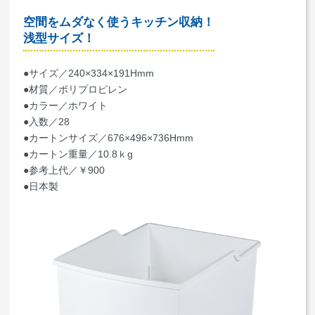
空間をムダなく使うキッチン収納！
浅型サイズ！
●サイズ／240×334×191Hmm
●材質／ポリプロピレン
●カラー／ホワイト
●入数／28
●カートンサイズ／676×496×736Hmm
●カートン重量／10.8ｋg
●参考上代／￥900
●日本製