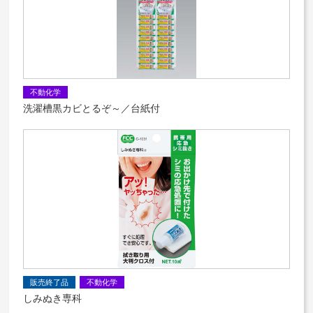
不動化学
洗濯槽黒カビとるぞ～／台紙付
販売終了品
不動化学
しみぬき専科