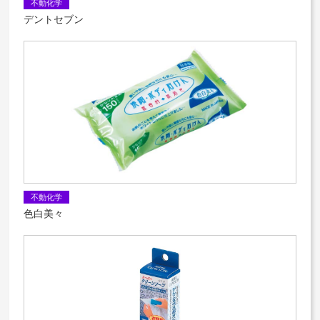
不動化学
デントセブン
不動化学
色白美々