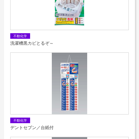
不動化学
洗濯槽黒カビとるぞ～
不動化学
デントセブン／台紙付