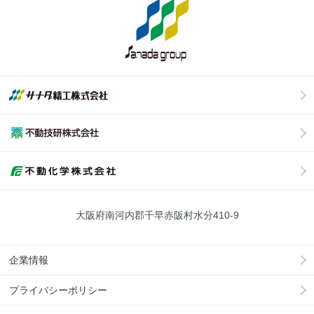
大阪府南河内郡千早赤阪村水分410-9
企業情報
プライバシーポリシー