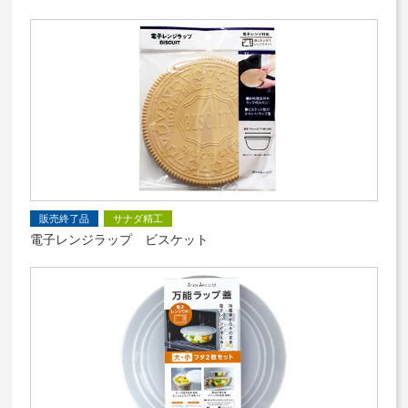
販売終了品
サナダ精工
電子レンジラップ ビスケット