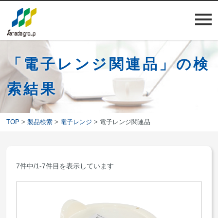
「電子レンジ関連品」の検
索結果
TOP
>
製品検索
>
電子レンジ
> 電子レンジ関連品
7件中/1-7件目を表示しています