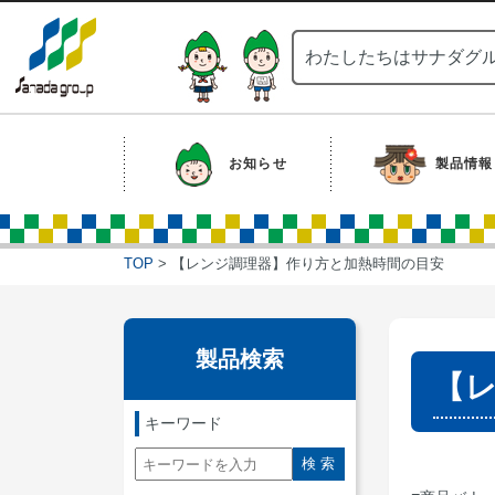
わたしたちはサナダグ
お知らせ
製品情報
NEW
EC販売対象製品
TOP
> 【レンジ調理器】作り方と加熱時間の目安
製品検索
【
キーワード