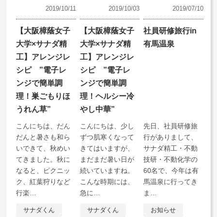
2019/10/11
2019/10/03
2019/07/10
【大阪樟蔭女子
【大阪樟蔭女子
社員研修旅行in
大学×サナダ精
大学×サナダ精
有馬温泉
工】アレンジレ
工】アレンジレ
シピ ”電子レ
シピ ”電子レ
ンジで簡単調
ンジで簡単調
理！巣ごもりほ
理！ヘルシー冷
うれん草”
やし中華”
こんにちは、だん
こんにちは、少し
先日、社員研修旅
だんと暑さも和ら
ずつ肌寒くなって
行がありまして、
いできて、秋めい
きてはいますが、
サナダ精工・不動
てきました。秋に
まだまだ暑い日が
技研・不動化学の
なると、ピクニッ
続いていますね。
60名で、今年は有
ク、紅葉狩りなど
こんな時期には、
馬温泉に行ってき
行楽
…
急に
…
ま
…
サナダくん
サナダくん
お知らせ