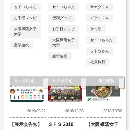
セイコちゃん
セイコちゃん
サナダくん
お手軽レシピ
便利グッズ
ギケンくん
大阪樟蔭女子
お手軽レシピ
ケミ助
大学
大阪樟蔭女子
セイコちゃん
産学連携
大学
フドウさん
産学連携
社員旅行
サナダのえ
お知らせ
サナダのえ
お知らせ
サナダのえ
やってみた
お知らせ
製品情報
えとこ
えとこ
えとこ
2019/05/22
2018/12/03
2018/10/02
【展示会告知】
ＳＦＳ 2018
【大阪樟蔭女子