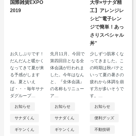
国際雑貨EXPO
大学×サナダ精
2019
工】アレンジレ
シピ“電子レン
ジで簡単！あっ
さりスペシャル
丼”
お久しぶりです！
先月11月、今回で
少しずつ肌寒くな
だんだんと暖かく
第四回目となる全
ってきました。こ
なってきて夏が来
体会議が行われま
の時期は秋バテと
る予感がします
した。今年はなん
いって夏の暑さの
ね。夏といえ
と、『全体会議』
疲れから体調を崩
ば・・・毎年サナ
の名称もリニュー
す方が多いそうで
ダグループ
…
ア
…
す。
…
お知らせ
お知らせ
お知らせ
サナダくん
サナダくん
便利グッズ
ギケンくん
ギケンくん
不動技研